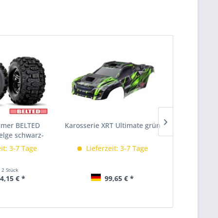
mer BELTED
Karosserie XRT Ultimate grün
Karosserie 
Felge schwarz-
rom
it: 3-7 Tage
Lieferzeit: 3-7 Tage
Lieferz
t
2 Stück
4,15 € *
99,65 € *
9