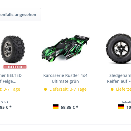
enfalls angesehen
mer BELTED
Karosserie Rustler 4x4
Sledgeham
 Felge...
Ultimate grün
Reifen auf 
ch
t: 3-7 Tage
Lieferzeit: 3-7 Tage
Lieferze
2 Stück
Inhal
85 € *
58,35 € *
10