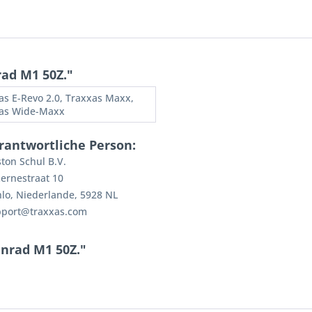
ad M1 50Z."
as E-Revo 2.0, Traxxas Maxx,
as Wide-Maxx
rantwortliche Person:
ton Schul B.V.
ernestraat 10
lo, Niederlande, 5928 NL
pport@traxxas.com
nrad M1 50Z."