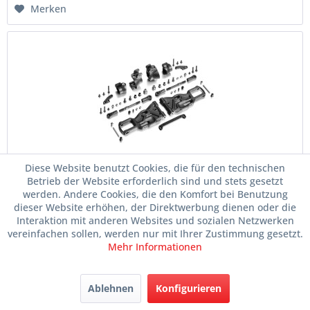
Merken
Diese Website benutzt Cookies, die für den technischen
Xray XB8 / GTX C-Hub Aufhängungs Conversion
Betrieb der Website erforderlich sind und stets gesetzt
Set...
werden. Andere Cookies, die den Komfort bei Benutzung
Artikelnr.
028-350907
dieser Website erhöhen, der Direktwerbung dienen oder die
Interaktion mit anderen Websites und sozialen Netzwerken
vereinfachen sollen, werden nur mit Ihrer Zustimmung gesetzt.
Mehr Informationen
Lieferzeit: 3-7 Tage
Ablehnen
Konfigurieren