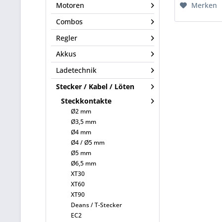
Merken
Motoren
Combos
Regler
Akkus
Ladetechnik
Stecker / Kabel / Löten
Steckkontakte
Ø2 mm
Ø3,5 mm
Ø4 mm
Ø4 / Ø5 mm
Ø5 mm
Ø6,5 mm
XT30
XT60
XT90
Deans / T-Stecker
EC2