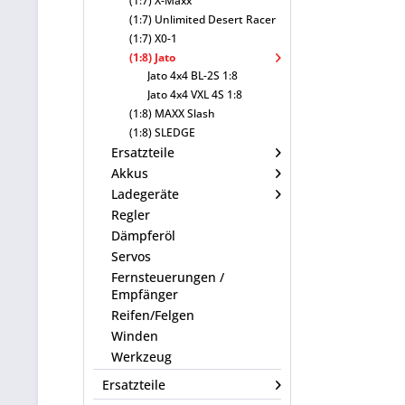
(1:7) X-Maxx
(1:7) Unlimited Desert Racer
(1:7) X0-1
(1:8) Jato
Jato 4x4 BL-2S 1:8
Jato 4x4 VXL 4S 1:8
(1:8) MAXX Slash
(1:8) SLEDGE
Ersatzteile
Akkus
Ladegeräte
Regler
Dämpferöl
Servos
Fernsteuerungen /
Empfänger
Reifen/Felgen
Winden
Werkzeug
Ersatzteile