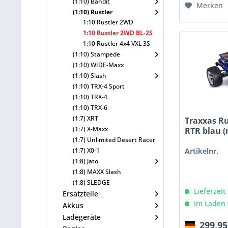
(1:10) Bandit
Merken
(1:10) Rustler
1:10 Rustler 2WD
1:10 Rustler 2WD BL-2S
1:10 Rustler 4x4 VXL 3S
(1:10) Stampede
(1:10) WIDE-Maxx
(1:10) Slash
(1:10) TRX-4 Sport
(1:10) TRX-4
(1:10) TRX-6
(1:7) XRT
Traxxas R
(1:7) X-Maxx
RTR blau (m
(1:7) Unlimited Desert Racer
(1:7) X0-1
Artikelnr.
(1:8) Jato
(1:8) MAXX Slash
(1:8) SLEDGE
Lieferzeit
Ersatzteile
Im Laden 
Akkus
Ladegeräte
299,95