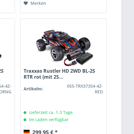
Merken
2S
Traxxas Rustler HD 2WD BL-2S
RTR rot (mit 2S...
54-4Z-
055-TRX37354-4Z-
Artikelnr.
ORNG
RED
Lieferzeit ca. 1-3 Tage
Im Laden verfügbar
299,95 € *