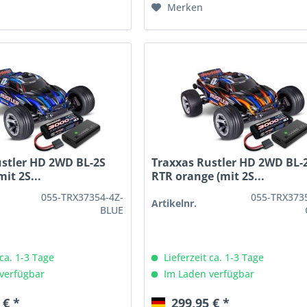
Merken
ustler HD 2WD BL-2S
Traxxas Rustler HD 2WD BL-
it 2S...
RTR orange (mit 2S...
055-TRX37354-4Z-
055-TRX373
Artikelnr.
BLUE
 ca. 1-3 Tage
Lieferzeit ca. 1-3 Tage
verfügbar
Im Laden verfügbar
 € *
299,95 € *