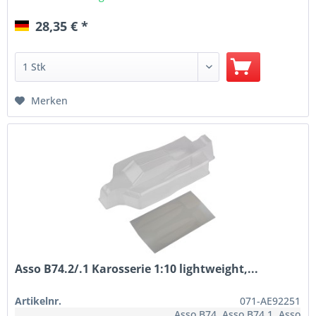
28,35 € *
Merken
Asso B74.2/.1 Karosserie 1:10 lightweight,...
Artikelnr.
071-AE92251
Asso B74, Asso B74.1, Asso