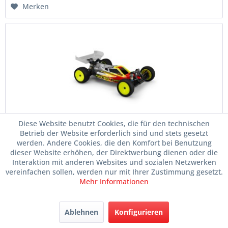
Merken
Diese Website benutzt Cookies, die für den technischen
1:10 Asso B6.4/D "P2" Karosse light unlackiert,...
Betrieb der Website erforderlich sind und stets gesetzt
werden. Andere Cookies, die den Komfort bei Benutzung
Artikelnr.
071-JCO0476L
dieser Website erhöhen, der Direktwerbung dienen oder die
Bauteil für Modell
Asso B6.4, Asso B6.4D
Interaktion mit anderen Websites und sozialen Netzwerken
vereinfachen sollen, werden nur mit Ihrer Zustimmung gesetzt.
Mehr Informationen
Lieferzeit: unbekannt
Ablehnen
Konfigurieren