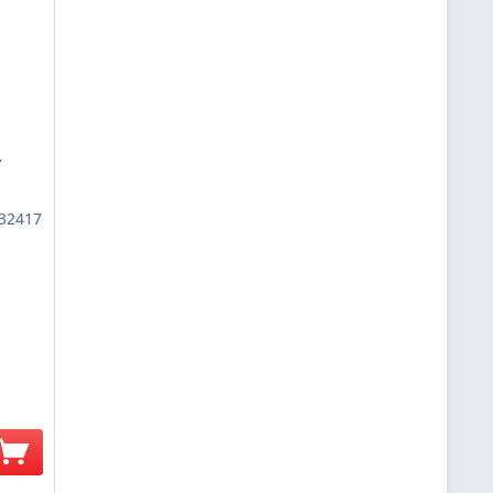
r
32417