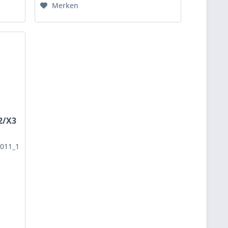
Merken
2/X3
011_1