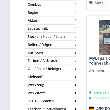
Merken
Combos
Regler
Akkus
Ladetechnik
Stecker / Kabel / Löten
Reifen / Felgen
Karossen
MyLaps TR
Farben / Airbrush
"ohne Jah
Öle / Fette / Reiniger
Artikelnr.
Klebstoffe
Werkzeug
Lieferzeit
Werkstoffe
Im Laden 
SET-UP Systeme
499,00
Taschen / Sortierboxen