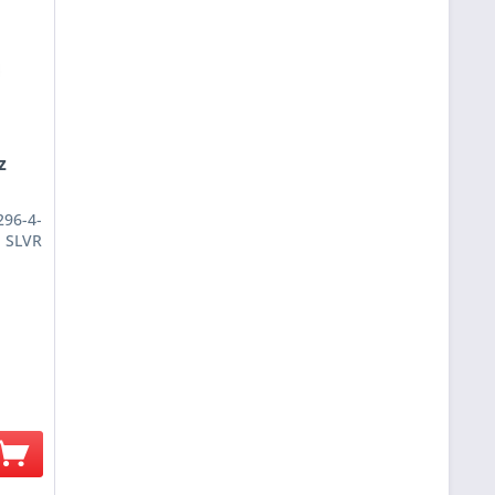
z
296-4-
SLVR