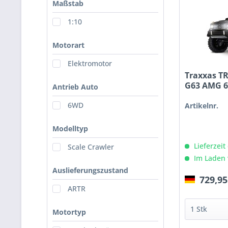
Maßstab
1:10
Motorart
Elektromotor
Traxxas T
G63 AMG 6x
Antrieb Auto
6WD
Artikelnr.
Modelltyp
Lieferzeit
Scale Crawler
Im Laden 
Auslieferungszustand
729,95
ARTR
Motortyp