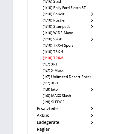
(1:16) Slash
(1:10) Rally Ford Fiesta ST
(1:10) Bandit
(1:10) Rustler
(1:10) Stampede
(1:10) WIDE-Maxx
(1:10) Slash
(1:10) TRX-4 Sport
(1:10) TRX-4
(1:10) TRX-6
(1:7) XRT
(1:7) X-Maxx
(1:7) Unlimited Desert Racer
(1:7) X0-1
(1:8) Jato
(1:8) MAXX Slash
(1:8) SLEDGE
Ersatzteile
Akkus
Ladegeräte
Regler