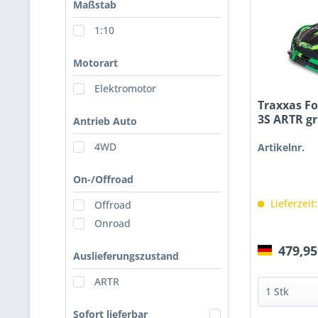
Maßstab
1:10
Motorart
Elektromotor
Traxxas Fo
3S ARTR g
Antrieb Auto
4WD
Artikelnr.
On-/Offroad
Lieferzeit
Offroad
Onroad
479,95
Auslieferungszustand
ARTR
Sofort lieferbar