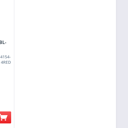
BL-
74154-
4RED