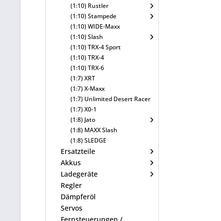
(1:10) Rustler
(1:10) Stampede
(1:10) WIDE-Maxx
(1:10) Slash
(1:10) TRX-4 Sport
(1:10) TRX-4
(1:10) TRX-6
(1:7) XRT
(1:7) X-Maxx
(1:7) Unlimited Desert Racer
(1:7) X0-1
(1:8) Jato
(1:8) MAXX Slash
(1:8) SLEDGE
Ersatzteile
Akkus
Ladegeräte
Regler
Dämpferöl
Servos
Fernsteuerungen /