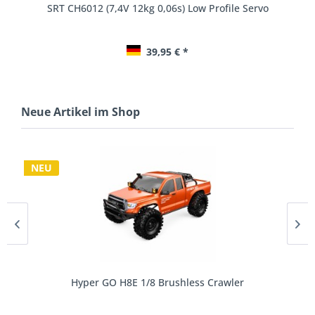
Xerun 13,5T (4100kV) V10 G4R BL-Motor...
84,95 € *
Neue Artikel im Shop
NEU
s Crawler
SkyRC LapWiz Smart Lap Counter 