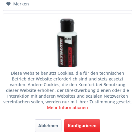
Merken
Diese Website benutzt Cookies, die für den technischen
Ultimate 30.000cps Silikon Difföl 75ml
Betrieb der Website erforderlich sind und stets gesetzt
werden. Andere Cookies, die den Komfort bei Benutzung
Artikelnr.
035-UR0830
dieser Website erhöhen, der Direktwerbung dienen oder die
Interaktion mit anderen Websites und sozialen Netzwerken
vereinfachen sollen, werden nur mit Ihrer Zustimmung gesetzt.
Mehr Informationen
Lieferzeit ca. 1-3 Tage
Im Laden verfügbar
Ablehnen
Konfigurieren
Inhalt
75 Milliliter
(92,67 € * / 1 Liter)