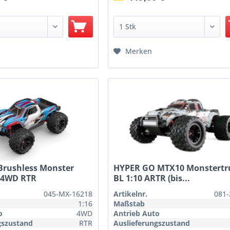
Merken
Brushless Monster
HYPER GO MTX10 Monstertr
6 4WD RTR
BL 1:10 ARTR (bis...
045-MX-16218
Artikelnr.
081-
1:16
Maßstab
o
4WD
Antrieb Auto
gszustand
RTR
Auslieferungszustand