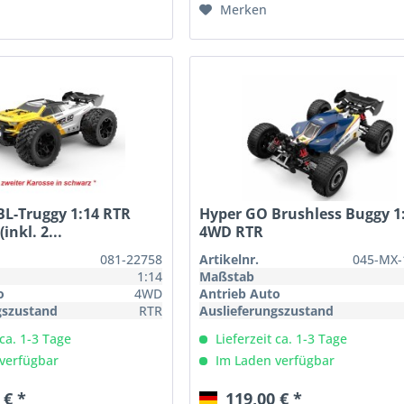
Merken
BL-Truggy 1:14 RTR
Hyper GO Brushless Buggy 1
inkl. 2...
4WD RTR
081-22758
Artikelnr.
045-MX-
1:14
Maßstab
o
4WD
Antrieb Auto
gszustand
RTR
Auslieferungszustand
 ca. 1-3 Tage
Lieferzeit ca. 1-3 Tage
verfügbar
Im Laden verfügbar
 € *
119,00 € *