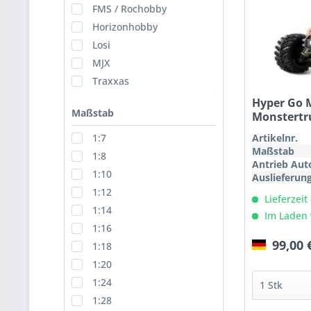
FMS / Rochobby
Horizonhobby
Losi
MJX
Traxxas
Hyper Go 
Maßstab
Monstertr
Artikelnr.
1:7
Maßstab
1:8
Antrieb Aut
1:10
Auslieferun
1:12
Lieferzeit
1:14
Im Laden 
1:16
99,00 
1:18
1:20
1:24
1:28