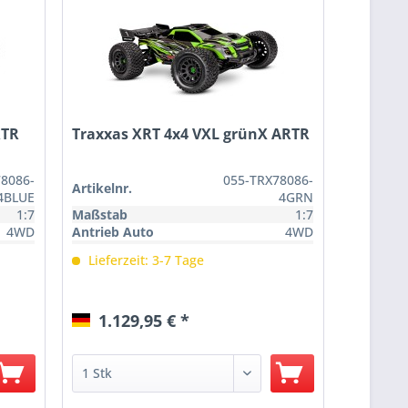
RTR
Traxxas XRT 4x4 VXL grünX ARTR
78086-
055-TRX78086-
Artikelnr.
4BLUE
4GRN
1:7
Maßstab
1:7
4WD
Antrieb Auto
4WD
ARTR
Auslieferungszustand
ARTR
Lieferzeit: 3-7 Tage
1.129,95 € *