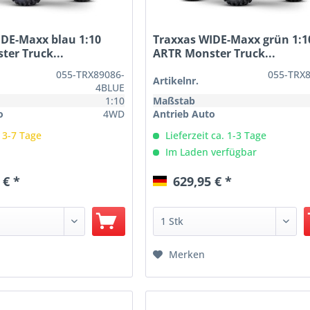
IDE-Maxx blau 1:10
Traxxas WIDE-Maxx grün 1:1
er Truck...
ARTR Monster Truck...
055-TRX89086-
055-TRX
Artikelnr.
4BLUE
1:10
Maßstab
o
4WD
Antrieb Auto
: 3-7 Tage
Lieferzeit ca. 1-3 Tage
Im Laden verfügbar
 € *
629,95 € *
Merken