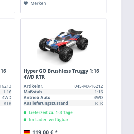
Merken
:16
Hyper GO Brushless Truggy 1:16
4WD RTR
16213
Artikelnr.
045-MX-16212
1:16
Maßstab
1:16
4WD
Antrieb Auto
4WD
RTR
Auslieferungszustand
RTR
Lieferzeit ca. 1-3 Tage
Im Laden verfügbar
119,00 € *