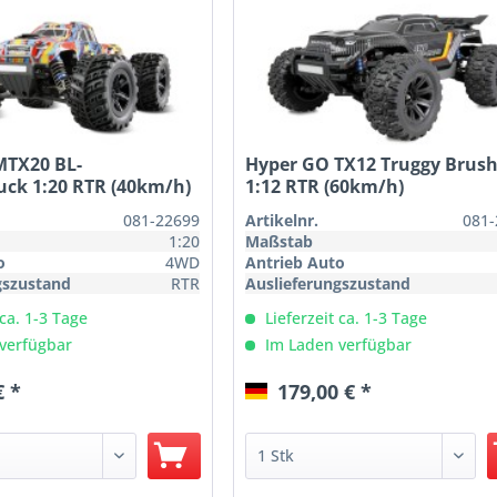
MTX20 BL-
Hyper GO TX12 Truggy Brush
uck 1:20 RTR (40km/h)
1:12 RTR (60km/h)
081-22699
Artikelnr.
081-
1:20
Maßstab
o
4WD
Antrieb Auto
gszustand
RTR
Auslieferungszustand
 ca. 1-3 Tage
Lieferzeit ca. 1-3 Tage
verfügbar
Im Laden verfügbar
€ *
179,00 € *