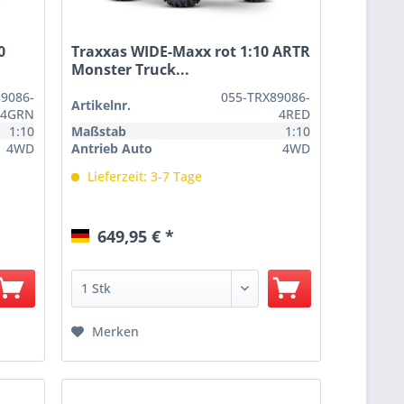
0
Traxxas WIDE-Maxx rot 1:10 ARTR
Monster Truck...
89086-
055-TRX89086-
Artikelnr.
4GRN
4RED
1:10
Maßstab
1:10
4WD
Antrieb Auto
4WD
Lieferzeit: 3-7 Tage
649,95 € *
Merken