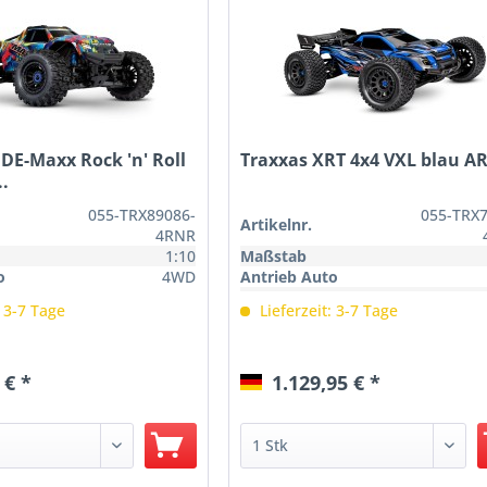
DE-Maxx Rock 'n' Roll
Traxxas XRT 4x4 VXL blau A
..
055-TRX89086-
055-TRX
Artikelnr.
4RNR
1:10
Maßstab
o
4WD
Antrieb Auto
Auslieferungszustand
: 3-7 Tage
Lieferzeit: 3-7 Tage
 € *
1.129,95 € *