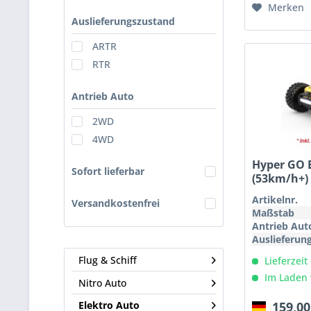
Merken
Auslieferungszustand
ARTR
RTR
Antrieb Auto
2WD
4WD
Hyper GO 
Sofort lieferbar
(53km/h+) (
Artikelnr.
Versandkostenfrei
Maßstab
Antrieb Aut
Auslieferun
Flug & Schiff
Lieferzeit
Im Laden 
Nitro Auto
159,00
Elektro Auto