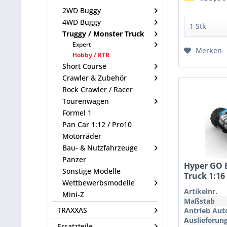
2WD Buggy
4WD Buggy
Truggy / Monster Truck
Expert
Merken
Hobby / RTR
Short Course
Crawler & Zubehör
Rock Crawler / Racer
Tourenwagen
Formel 1
Pan Car 1:12 / Pro10
Motorräder
Bau- & Nutzfahrzeuge
Panzer
Hyper GO 
Sonstige Modelle
Truck 1:1
Wettbewerbsmodelle
Artikelnr.
Mini-Z
Maßstab
TRAXXAS
Antrieb Aut
Auslieferun
Ersatzteile