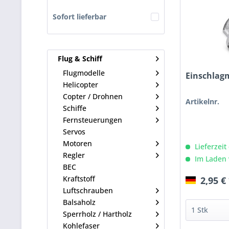
Sofort lieferbar
Flug & Schiff
Flugmodelle
Einschlag
Helicopter
Copter / Drohnen
Artikelnr.
Schiffe
Fernsteuerungen
Servos
Motoren
Lieferzeit
Regler
Im Laden 
BEC
Kraftstoff
2,95 €
Luftschrauben
Balsaholz
Sperrholz / Hartholz
Kohlefaser