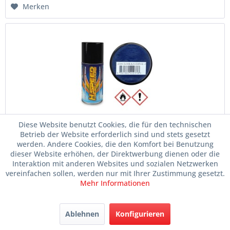
Merken
Diese Website benutzt Cookies, die für den technischen
Lexanfarbe "dunkelblau" 150ml
Betrieb der Website erforderlich sind und stets gesetzt
werden. Andere Cookies, die den Komfort bei Benutzung
Artikelnr.
055-HSPS023
dieser Website erhöhen, der Direktwerbung dienen oder die
Interaktion mit anderen Websites und sozialen Netzwerken
vereinfachen sollen, werden nur mit Ihrer Zustimmung gesetzt.
Mehr Informationen
Lieferzeit ca. 1-3 Tage
Im Laden verfügbar
Ablehnen
Konfigurieren
Inhalt
150 Milliliter
(53,00 € * / 1 Liter)