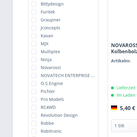
Bittydesign
Furitek
Graupner
Jconcepts
Kavan
MJX
NOVAROSS
Kolbenbol
Multiplex
Motoren
Ninja
Artikelnr.
Novarossi
NOVATECH ENTERPRISE CO.LTD.
O.S.Engine
Lieferzeit
Pichler
Im Laden 
Pro Models
5,40 €
RC4WD
Revolution Design
Robbe
Robitronic