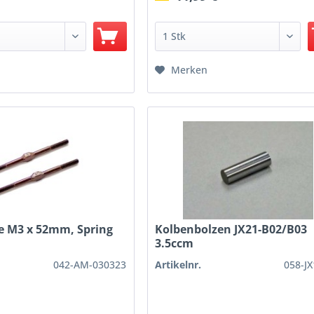
Merken
e M3 x 52mm, Spring
Kolbenbolzen JX21-B02/B03
3.5ccm
042-AM-030323
Artikelnr.
058-J