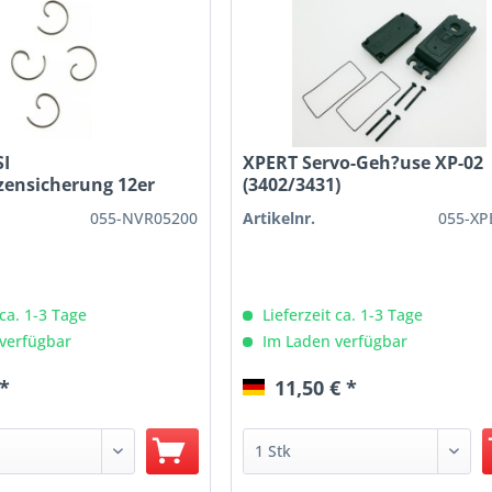
I
XPERT Servo-Geh?use XP-02
zensicherung 12er
(3402/3431)
055-NVR05200
Artikelnr.
055-XP
 ca. 1-3 Tage
Lieferzeit ca. 1-3 Tage
verfügbar
Im Laden verfügbar
 *
11,50 € *