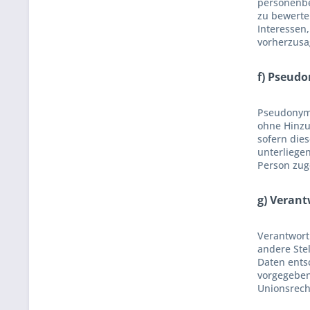
personenbe
zu bewerten
Interessen,
vorherzusa
f) Pseud
Pseudonymi
ohne Hinzu
sofern die
unterliegen
Person zug
g) Verant
Verantwortl
andere Ste
Daten ents
vorgegeben
Unionsrech