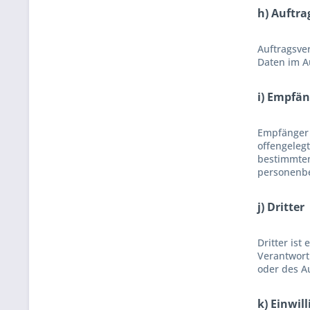
h) Auftra
Auftragsver
Daten im Au
i) Empfän
Empfänger 
offengeleg
bestimmten
personenbe
j) Dritter
Dritter ist
Verantwort
oder des A
k) Einwil