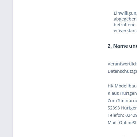
Einwilligun
abgegebene
betroffene
einverstand
2. Name und
Verantwortlic
Datenschutzge
HK Modellbau
Klaus Hürtgen
Zum Steinbru
52393 Hürtgen
Telefon: 02429
Mail: Online