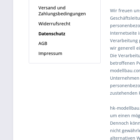
Versand und
Wir freuen un
Zahlungsbedingungen
Geschäftsleit
Widerrufsrecht
personenbezog
Internetseite
Datenschutz
Verarbeitung 
AGB
wir generell e
Impressum
Die Verarbeit
betroffenen P
modellbau.com
Unternehmen d
personenbezog
zustehenden R
hk-modellbau.
um einen mögl
Dennoch könne
nicht gewährl
alternativen W