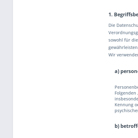
1. Begriff
Die Datenschu
Verordnungsge
sowohl für di
gewährleisten
Wir verwenden
a) perso
Personenbez
Folgenden „
insbesonde
Kennung od
psychischen
b) betrof