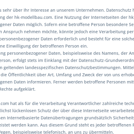
s sehr über Ihr Interesse an unserem Unternehmen. Datenschutz h
ung der hk-modellbau.com. Eine Nutzung der Internetseiten der h
ener Daten möglich. Sofern eine betroffene Person besondere S
 in Anspruch nehmen möchte, könnte jedoch eine Verarbeitung per
personenbezogener Daten erforderlich und besteht für eine solche
ine Einwilligung der betroffenen Person ein.
ung personenbezogener Daten, beispielsweise des Namens, der An
erson, erfolgt stets im Einklang mit der Datenschutz-Grundverord
 geltenden landesspezifischen Datenschutzbestimmungen. Mittel
ie Öffentlichkeit über Art, Umfang und Zweck der von uns erhob
enen Daten informieren. Ferner werden betroffene Personen mitt
echte aufgeklärt.
com hat als für die Verarbeitung Verantwortlicher zahlreiche te
ichst lückenlosen Schutz der über diese Internetseite verarbeite
n Internetbasierte Datenübertragungen grundsätzlich Sicherheits
eistet werden kann. Aus diesem Grund steht es jeder betroffenen
egen, beispielsweise telefonisch, an uns zu übermitteln.