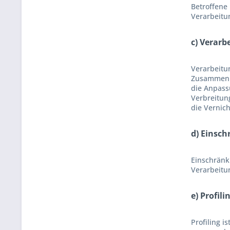
Betroffene 
Verarbeitu
c) Verarb
Verarbeitu
Zusammenha
die Anpass
Verbreitun
die Vernic
d) Einsc
Einschränk
Verarbeitu
e) Profili
Profiling i