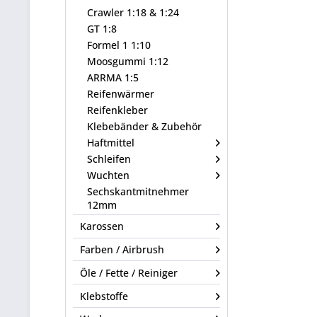
Crawler 1:18 & 1:24
GT 1:8
Formel 1 1:10
Moosgummi 1:12
ARRMA 1:5
Reifenwärmer
Reifenkleber
Klebebänder & Zubehör
Haftmittel
Schleifen
Wuchten
Sechskantmitnehmer
12mm
Karossen
Farben / Airbrush
Öle / Fette / Reiniger
Klebstoffe