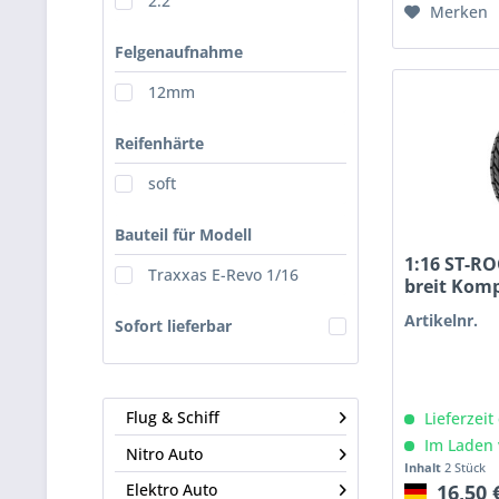
2.2"
Merken
Felgenaufnahme
12mm
Reifenhärte
soft
Bauteil für Modell
1:16 ST-R
Traxxas E-Revo 1/16
breit Kom
Artikelnr.
Sofort lieferbar
Flug & Schiff
Lieferzeit
Im Laden 
Nitro Auto
Inhalt
2 Stück
16,50 
Elektro Auto