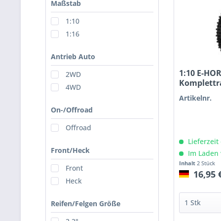
Maßstab
1:10
1:16
Antrieb Auto
1:10 E-HOR
2WD
Komplettr
4WD
Artikelnr.
On-/Offroad
Offroad
Lieferzeit
Front/Heck
Im Laden 
Inhalt
2 Stück
Front
16,95 
Heck
Reifen/Felgen Größe