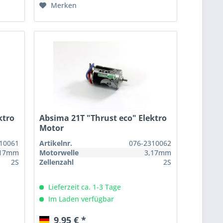
Merken
ktro
Absima 21T "Thrust eco" Elektro
Motor
10061
Artikelnr.
076-2310062
,17mm
Motorwelle
3,17mm
2S
Zellenzahl
2S
Lieferzeit ca. 1-3 Tage
Im Laden verfügbar
9,95 € *