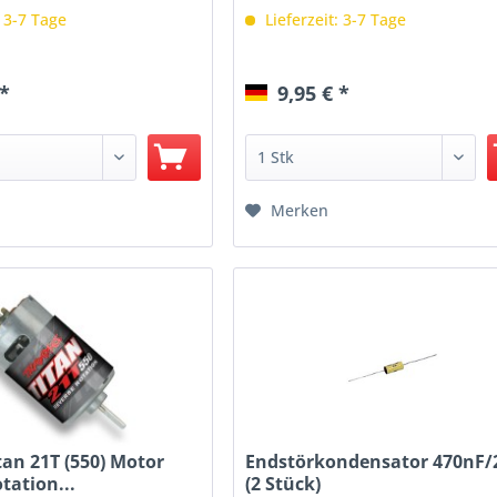
: 3-7 Tage
Lieferzeit: 3-7 Tage
 *
9,95 € *
Merken
tan 21T (550) Motor
Endstörkondensator 470nF/
tation...
(2 Stück)