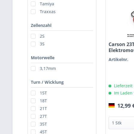
Tamiya
Traxxas
Zellenzahl
2S
Carson 23
3S
Elektromo
Motorwelle
Artikelnr.
3,17mm
Turn / Wicklung
Lieferzeit
Im Laden 
15T
18T
12,99 
21T
27T
35T
45T