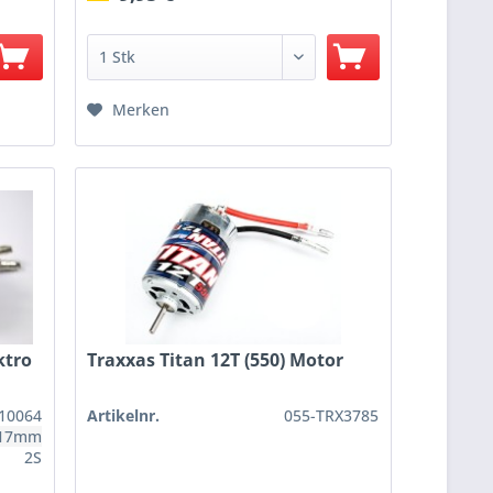
Merken
ktro
Traxxas Titan 12T (550) Motor
10064
Artikelnr.
055-TRX3785
,17mm
2S