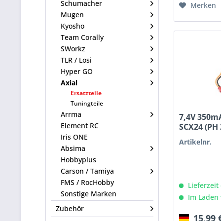
Schumacher
Merken
Mugen
Kyosho
Team Corally
SWorkz
TLR / Losi
Hyper GO
Axial
Ersatzteile
Tuningteile
Arrma
7,4V 350mA
Element RC
SCX24 (PH 
Iris ONE
Artikelnr.
Absima
Hobbyplus
Carson / Tamiya
FMS / RocHobby
Lieferzeit
Sonstige Marken
Im Laden 
Zubehör
15,99 