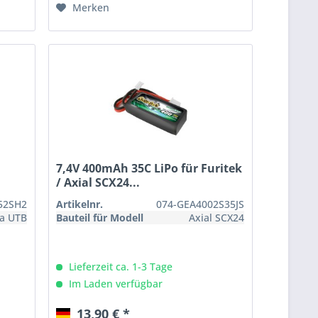
Merken
7,4V 400mAh 35C LiPo für Furitek
/ Axial SCX24...
52SH2
Artikelnr.
074-GEA4002S35JS
ra UTB
Bauteil für Modell
Axial SCX24
Lieferzeit ca. 1-3 Tage
Im Laden verfügbar
13,90 € *