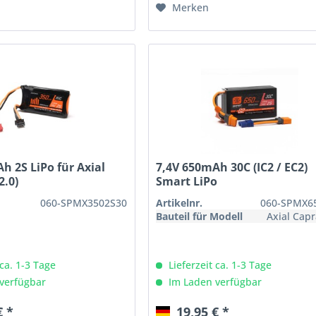
Merken
h 2S LiPo für Axial
7,4V 650mAh 30C (IC2 / EC2)
2.0)
Smart LiPo
060-SPMX3502S30
Artikelnr.
060-SPMX6
Bauteil für Modell
Axial Cap
 ca. 1-3 Tage
Lieferzeit ca. 1-3 Tage
verfügbar
Im Laden verfügbar
€ *
19,95 € *