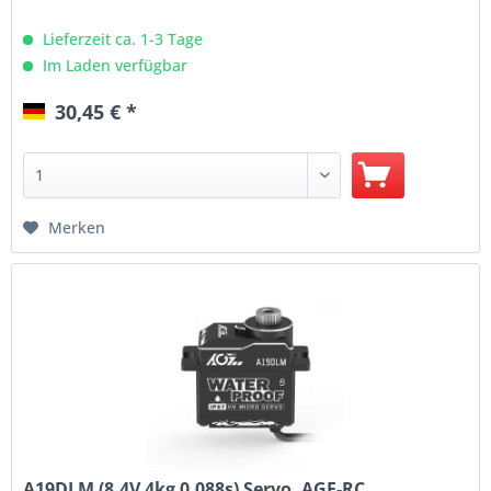
Lieferzeit ca. 1-3 Tage
Im Laden verfügbar
30,45 € *
Merken
A19DLM (8,4V 4kg 0,088s) Servo, AGF-RC