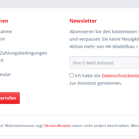
nen
Newsletter
knahme
Abonnieren Sie den kostenlosen 
uss
und verpassen Sie keine Neuigke
Aktion mehr von HK-Modellbau /
 Zahlungsbedingungen
ht
mular
Ich habe die
Datenschutzbes
zur Kenntnis genommen.
derrufen
etzl. Mehrwertsteuer zzgl.
Versandkosten
wenn nicht anders beschrieben. Mind