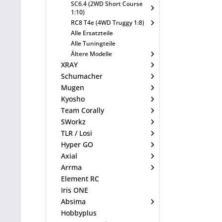
SC6.4 (2WD Short Course
1:10)
RC8 T4e (4WD Truggy 1:8)
Alle Ersatzteile
Alle Tuningteile
Ältere Modelle
XRAY
Schumacher
Mugen
Kyosho
Team Corally
SWorkz
TLR / Losi
Hyper GO
Axial
Arrma
Element RC
Iris ONE
Absima
Hobbyplus