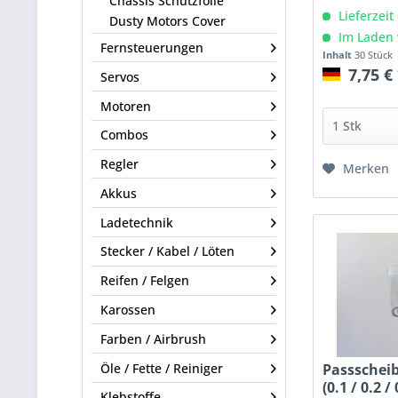
Chassis Schutzfolie
Lieferzeit
Dusty Motors Cover
Im Laden 
Fernsteuerungen
Inhalt
30 Stück
7,75 €
Servos
Motoren
Combos
Regler
Merken
Akkus
Ladetechnik
Stecker / Kabel / Löten
Reifen / Felgen
Karossen
Farben / Airbrush
Öle / Fette / Reiniger
Passschei
(0.1 / 0.2 / 
Klebstoffe