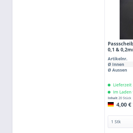
Passschei
0,1 & 0,2
Artikelnr.
Ø Innen
Ø Aussen
Lieferzeit
Im Laden 
Inhalt
20 Stück
4,00 €