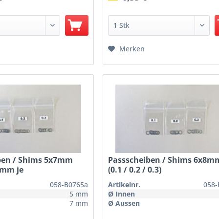
Merken
ben / Shims 5x7mm
Passscheiben / Shims 6x8m
3mm je
(0.1 / 0.2 / 0.3)
058-B0765a
Artikelnr.
058-
5 mm
Ø Innen
7 mm
Ø Aussen