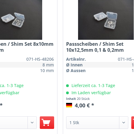
ben / Shim Set 8x10mm
Passscheiben / Shim Set
mm
10x12,5mm 0,1 & 0,2mm
071-HS-48206
Artikelnr.
071-HS-
8 mm
Ø Innen
10 mm
Ø Aussen
 ca. 1-3 Tage
Lieferzeit ca. 1-3 Tage
verfügbar
Im Laden verfügbar
Inhalt
20 Stück
 *
4,00 € *