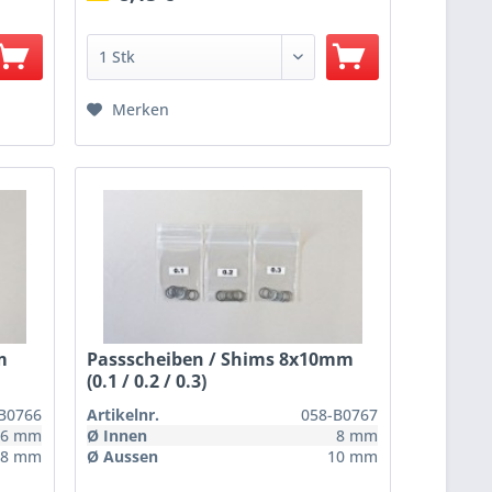
Merken
m
Passscheiben / Shims 8x10mm
(0.1 / 0.2 / 0.3)
B0766
Artikelnr.
058-B0767
6 mm
Ø Innen
8 mm
8 mm
Ø Aussen
10 mm