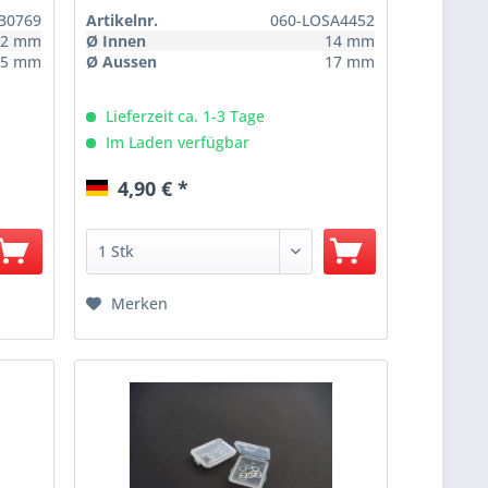
B0769
Artikelnr.
060-LOSA4452
12 mm
Ø Innen
14 mm
15 mm
Ø Aussen
17 mm
Lieferzeit ca. 1-3 Tage
Im Laden verfügbar
4,90 € *
Merken