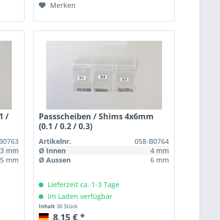
Merken
1 /
Passscheiben / Shims 4x6mm
(0.1 / 0.2 / 0.3)
B0763
Artikelnr.
058-B0764
3 mm
Ø Innen
4 mm
5 mm
Ø Aussen
6 mm
Lieferzeit ca. 1-3 Tage
Im Laden verfügbar
Inhalt
30 Stück
8,15 € *