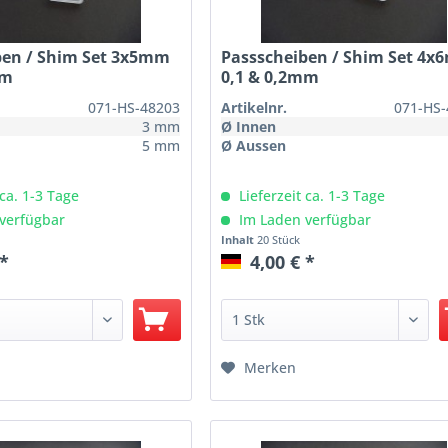
ben / Shim Set 3x5mm
Passscheiben / Shim Set 4
mm
0,1 & 0,2mm
071-HS-48203
Artikelnr.
071-HS-
3 mm
Ø Innen
5 mm
Ø Aussen
 ca. 1-3 Tage
Lieferzeit ca. 1-3 Tage
verfügbar
Im Laden verfügbar
Inhalt
20 Stück
 *
4,00 € *
Merken