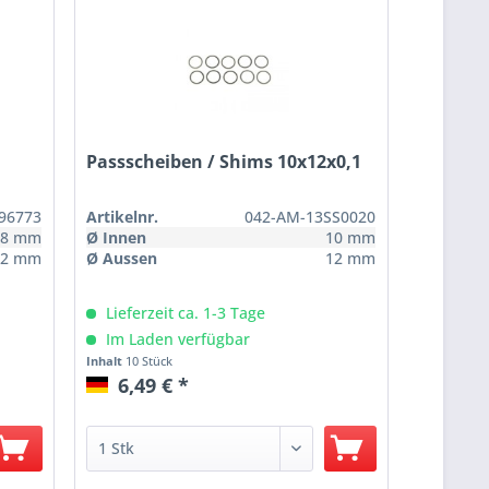
Passscheiben / Shims 10x12x0,1
.96773
Artikelnr.
042-AM-13SS0020
8 mm
Ø Innen
10 mm
12 mm
Ø Aussen
12 mm
Lieferzeit ca. 1-3 Tage
Im Laden verfügbar
Inhalt
10 Stück
6,49 € *