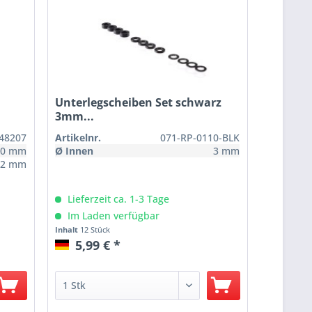
Unterlegscheiben Set schwarz
3mm...
48207
Artikelnr.
071-RP-0110-BLK
10 mm
Ø Innen
3 mm
12 mm
Lieferzeit ca. 1-3 Tage
Im Laden verfügbar
Inhalt
12 Stück
5,99 € *