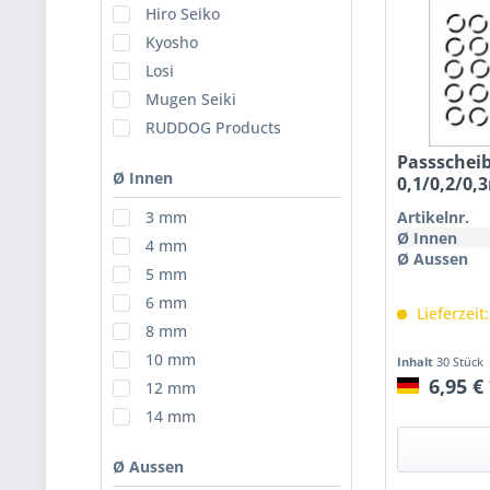
Hiro Seiko
Kyosho
Losi
Mugen Seiki
RUDDOG Products
Passschei
Ø Innen
0,1/0,2/0
Artikelnr.
3 mm
Ø Innen
4 mm
Ø Aussen
5 mm
6 mm
Lieferzeit
8 mm
10 mm
Inhalt
30 Stück
6,95 €
12 mm
14 mm
Ø Aussen