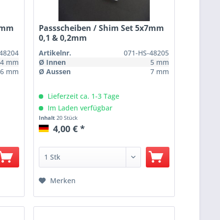
x6mm
Passscheiben / Shim Set 5x7mm
0,1 & 0,2mm
48204
Artikelnr.
071-HS-48205
4 mm
Ø Innen
5 mm
6 mm
Ø Aussen
7 mm
Lieferzeit ca. 1-3 Tage
Im Laden verfügbar
Inhalt
20 Stück
4,00 € *
Merken