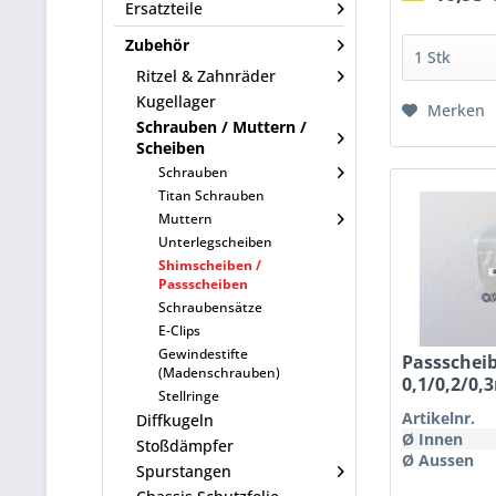
Ersatzteile
Zubehör
Ritzel & Zahnräder
Kugellager
Merken
Schrauben / Muttern /
Scheiben
Schrauben
Titan Schrauben
Muttern
Unterlegscheiben
Shimscheiben /
Passscheiben
Schraubensätze
E-Clips
Gewindestifte
Passschei
(Madenschrauben)
0,1/0,2/0,
Stellringe
Artikelnr.
Diffkugeln
Ø Innen
Stoßdämpfer
Ø Aussen
Spurstangen