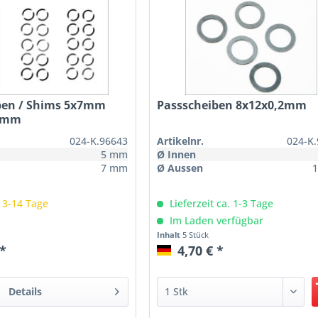
ben / Shims 5x7mm
Passscheiben 8x12x0,2mm
,3mm
024-K.96643
Artikelnr.
024-K
5 mm
Ø Innen
7 mm
Ø Aussen
: 3-14 Tage
Lieferzeit ca. 1-3 Tage
Im Laden verfügbar
Inhalt
5 Stück
 *
4,70 € *
Details