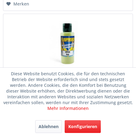
Merken
Diese Website benutzt Cookies, die für den technischen
Lexan Airbrush Farbe 60 ml Beige
Betrieb der Website erforderlich sind und stets gesetzt
werden. Andere Cookies, die den Komfort bei Benutzung
Artikelnr.
055-HSPS226
dieser Website erhöhen, der Direktwerbung dienen oder die
Interaktion mit anderen Websites und sozialen Netzwerken
vereinfachen sollen, werden nur mit Ihrer Zustimmung gesetzt.
Mehr Informationen
Lieferzeit ca. 1-3 Tage
Im Laden verfügbar
Ablehnen
Konfigurieren
Inhalt
60 Milliliter
(149,17 € * / 1 Liter)