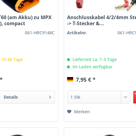
T60 (am Akku) zu MPX
Anschlusskabel 4/2/4mm St
), compact
-> T-Stecker &...
061-HRC9148C
Artikelnr.
061-HRC
: 10-30 Tage
Lieferzeit ca. 1-3 Tage
Im Laden verfügbar
 *
7,95 € *
Details
Merken