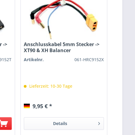
 ->
Anschlusskabel 5mm Stecker ->
XT90 & XH Balancer
9152T
Artikelnr.
061-HRC9152X
Lieferzeit: 10-30 Tage
9,95 € *
Details