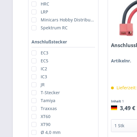
HRC
LRP
Minicars Hobby Distribution AB
Spektrum RC
Anschlußstecker
Anschluss
EC3
Artikelnr.
EC5
IC2
IC3
JR
Lieferzeit
T-Stecker
Tamiya
Inhalt
1
3,49 €
Traxxas
XT60
XT90
Ø 4,0 mm