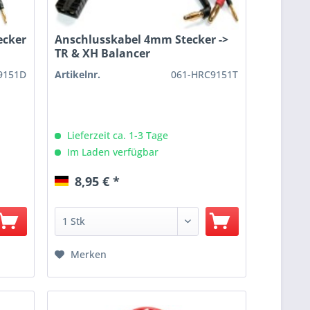
ecker
Anschlusskabel 4mm Stecker ->
TR & XH Balancer
9151D
Artikelnr.
061-HRC9151T
Lieferzeit ca. 1-3 Tage
Im Laden verfügbar
8,95 € *
Merken