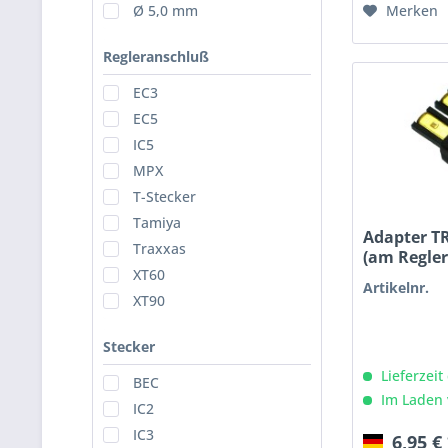
Merken
Ø 5,0 mm
Regleranschluß
EC3
EC5
IC5
MPX
T-Stecker
Tamiya
Adapter T
Traxxas
(am Regler
XT60
Artikelnr.
XT90
Stecker
Lieferzeit
BEC
Im Laden 
IC2
IC3
6,95 €