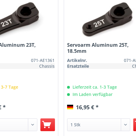
Aluminum 23T,
Servoarm Aluminum 25T,
18.5mm
071-AE1361
Artikelnr.
071-A
Chassis
Ersatzteile
C
: 3-7 Tage
Lieferzeit ca. 1-3 Tage
Im Laden verfügbar
€ *
16,95 € *