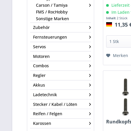
Lieferzeit
Carson / Tamiya
FMS / RocHobby
Im Laden 
Inhalt
2 Stück
Sonstige Marken
11,35 
Zubehör
Fernsteuerungen
Servos
Merken
Motoren
Combos
Regler
Akkus
Ladetechnik
Stecker / Kabel / Löten
Reifen / Felgen
Rundkopf
Karossen