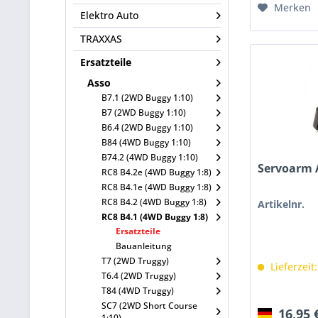
Merken
Elektro Auto
TRAXXAS
Ersatzteile
Asso
B7.1 (2WD Buggy 1:10)
B7 (2WD Buggy 1:10)
B6.4 (2WD Buggy 1:10)
B84 (4WD Buggy 1:10)
B74.2 (4WD Buggy 1:10)
Servoarm
RC8 B4.2e (4WD Buggy 1:8)
RC8 B4.1e (4WD Buggy 1:8)
RC8 B4.2 (4WD Buggy 1:8)
Artikelnr.
RC8 B4.1 (4WD Buggy 1:8)
Ersatzteile
Bauanleitung
T7 (2WD Truggy)
Lieferzeit
T6.4 (2WD Truggy)
T84 (4WD Truggy)
SC7 (2WD Short Course
16,95 
1:10)