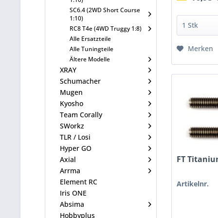
SC6.4 (2WD Short Course
1:10)
RC8 T4e (4WD Truggy 1:8)
Alle Ersatzteile
Merken
Alle Tuningteile
Ältere Modelle
XRAY
Schumacher
Mugen
Kyosho
Team Corally
SWorkz
TLR / Losi
Hyper GO
FT Titani
Axial
Arrma
Element RC
Artikelnr.
Iris ONE
Absima
Hobbyplus