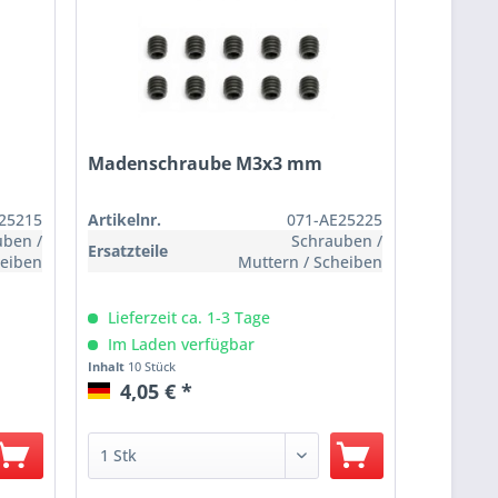
Madenschraube M3x3 mm
25215
Artikelnr.
071-AE25225
uben /
Schrauben /
Ersatzteile
heiben
Muttern / Scheiben
Lieferzeit ca. 1-3 Tage
Im Laden verfügbar
Inhalt
10 Stück
4,05 € *