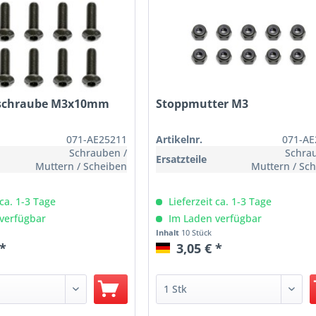
schraube M3x10mm
Stoppmutter M3
071-AE25211
Artikelnr.
071-AE
Schrauben /
Schra
Ersatzteile
Muttern / Scheiben
Muttern / Sc
 ca. 1-3 Tage
Lieferzeit ca. 1-3 Tage
verfügbar
Im Laden verfügbar
Inhalt
10 Stück
 *
3,05 € *