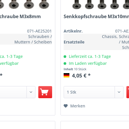
schraube M3x8mm
Senkkopfschraube M3x10m
071-AE25201
Artikelnr.
071-AE
Schrauben /
Chassis, Sch
Muttern / Scheiben
Ersatzteile
/ Mut
Sch
 ca. 1-3 Tage
Lieferzeit ca. 1-3 Tage
verfügbar
Im Laden verfügbar
Inhalt
10 Stück
 *
4,05 € *
Merken