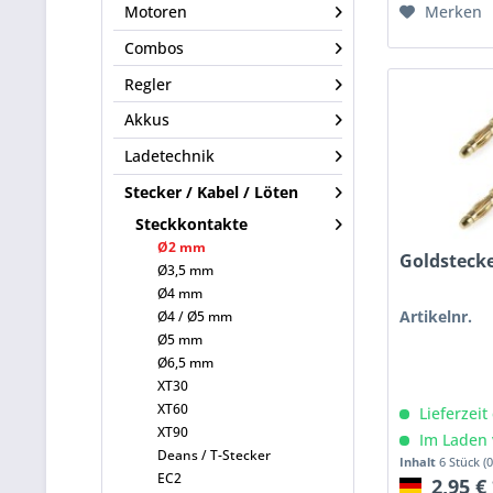
Merken
Motoren
Combos
Regler
Akkus
Ladetechnik
Stecker / Kabel / Löten
Steckkontakte
Ø2 mm
Goldsteck
Ø3,5 mm
Ø4 mm
Artikelnr.
Ø4 / Ø5 mm
Ø5 mm
Ø6,5 mm
XT30
XT60
Lieferzeit
XT90
Im Laden 
Deans / T-Stecker
Inhalt
6 Stück
(
EC2
2,95 €