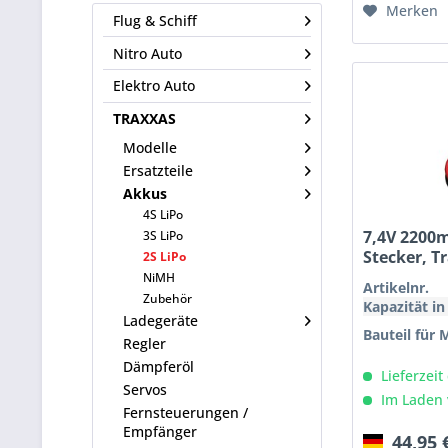
Merken
Flug & Schiff
Nitro Auto
Elektro Auto
TRAXXAS
Modelle
Ersatzteile
Akkus
4S LiPo
7,4V 2200m
3S LiPo
Stecker, T
2S LiPo
NiMH
Artikelnr.
Zubehör
Kapazität i
Ladegeräte
Bauteil für 
Regler
Dämpferöl
Lieferzeit
Servos
Im Laden 
Fernsteuerungen /
Empfänger
44,95 