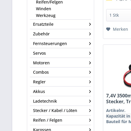
Reifen/Felgen
Winden
Werkzeug
Ersatzteile
Merken
Zubehör
Fernsteuerungen
Servos
Motoren
Combos
Regler
Akkus
7,4V 3500m
Stecker, T
Ladetechnik
Artikelnr.
Stecker / Kabel / Löten
Kapazität i
Reifen / Felgen
Bauteil für 
Karossen