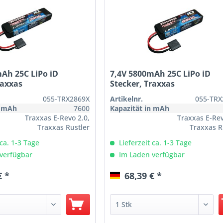
Ah 25C LiPo iD
7,4V 5800mAh 25C LiPo iD
raxxas
Stecker, Traxxas
055-TRX2869X
Artikelnr.
055-TRX
n mAh
7600
Kapazität in mAh
Traxxas E-Revo 2.0,
Traxxas E-Rev
Traxxas Rustler
Traxxas R
4x4 VXL, Traxxas
Bauteil für Modell
4x4 VXL, T
Modell
 ca. 1-3 Tage
Lieferzeit ca. 1-3 Tage
Slash 2WD BL-2S
Slash 2WD
verfügbar
Im Laden verfügbar
Tuning, Traxxas
T
Slash 4x4 VXL
€ *
68,39 € *