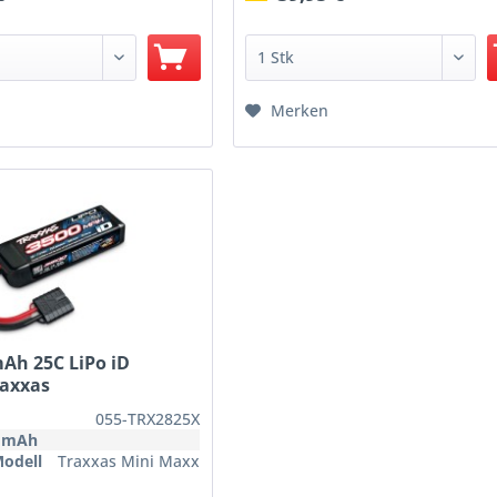
Merken
Ah 25C LiPo iD
raxxas
055-TRX2825X
n mAh
Modell
Traxxas Mini Maxx