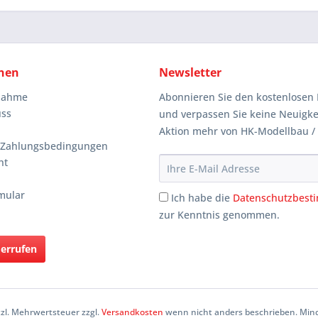
nen
Newsletter
knahme
Abonnieren Sie den kostenlosen 
uss
und verpassen Sie keine Neuigke
Aktion mehr von HK-Modellbau /
 Zahlungsbedingungen
ht
mular
Ich habe die
Datenschutzbes
zur Kenntnis genommen.
derrufen
etzl. Mehrwertsteuer zzgl.
Versandkosten
wenn nicht anders beschrieben. Mind