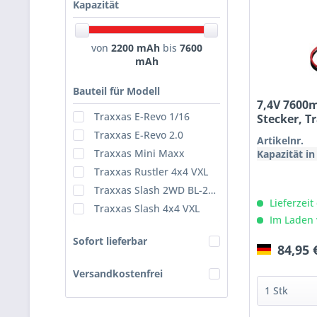
Kapazität
von
2200 mAh
bis
7600
mAh
Bauteil für Modell
7,4V 7600m
Traxxas E-Revo 1/16
Stecker, T
Traxxas E-Revo 2.0
Artikelnr.
Traxxas Mini Maxx
Kapazität i
Traxxas Rustler 4x4 VXL
Traxxas Slash 2WD BL-2S Tuning
Bauteil für 
Lieferzeit
Traxxas Slash 4x4 VXL
Im Laden 
Sofort lieferbar
84,95 
Versandkostenfrei