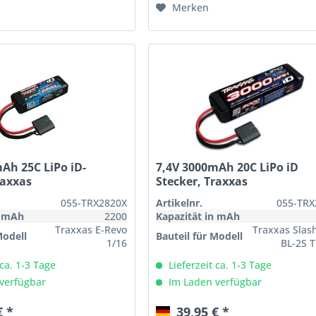
Merken
Ah 25C LiPo iD-
7,4V 3000mAh 20C LiPo iD
raxxas
Stecker, Traxxas
055-TRX2820X
Artikelnr.
055-TRX
n mAh
2200
Kapazität in mAh
Traxxas E-Revo
Traxxas Sla
Modell
Bauteil für Modell
1/16
BL-2S 
 ca. 1-3 Tage
Lieferzeit ca. 1-3 Tage
verfügbar
Im Laden verfügbar
€ *
39,95 € *