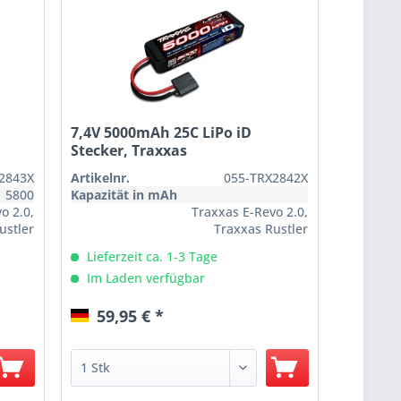
7,4V 5000mAh 25C LiPo iD
Stecker, Traxxas
2843X
Artikelnr.
055-TRX2842X
5800
Kapazität in mAh
o 2.0,
Traxxas E-Revo 2.0,
ustler
Traxxas Rustler
raxxas
Bauteil für Modell
4x4 VXL, Traxxas
Lieferzeit ca. 1-3 Tage
 BL-2S
Slash 2WD BL-2S
Im Laden verfügbar
uning
Tuning
59,95 € *