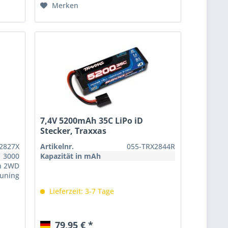
Merken
7,4V 5200mAh 35C LiPo iD
Stecker, Traxxas
2827X
Artikelnr.
055-TRX2844R
3000
Kapazität in mAh
sh 2WD
Tuning
Lieferzeit: 3-7 Tage
79,95 € *