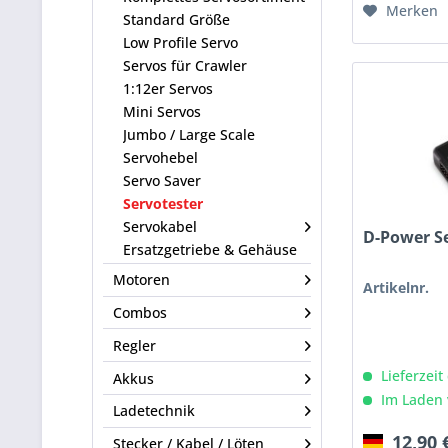
Merken
Standard Größe
Low Profile Servo
Servos für Crawler
1:12er Servos
Mini Servos
Jumbo / Large Scale
Servohebel
Servo Saver
Servotester
Servokabel
D-Power Se
Ersatzgetriebe & Gehäuse
Motoren
Artikelnr.
Combos
Regler
Lieferzeit
Akkus
Im Laden 
Ladetechnik
12,90 
Stecker / Kabel / Löten