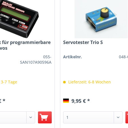
x für programmierbare
Servotester Trio S
vos
055-
Artikelnr.
048-
SAN107A90596A
: 3-7 Tage
Lieferzeit: 6-8 Wochen
€ *
9,95 € *