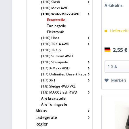
(1:10) Slash
Artikelnr.
(1:10) Maxx 4WD
(1:10) Wide-Maxx 4WD
Ersatzteile
Tuningteile
Lieferzeit
Elektronik
(1:10) Hoss
(1:10) TRX-4 4WD
2,55 €
(1:10) TRX-6
(1:10) Summit 4WD
(1:10) Stampede
(1:7) X-Maxx 4WD
(1:7) Unlimited Desert Racer
Merken
(1:7) XRT
(1:8) Sledge 4WD VXL
(1:8) MAXX Slash 4WD
Alle Ersatzteile
Alle Tuningteile
Akkus
Ladegeräte
Regler