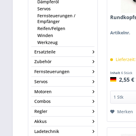
Dämpferöl
Servos
Fernsteuerungen /
Rundkopfs
Empfänger
Reifen/Felgen
Artikelnr.
Winden
Werkzeug
Ersatzteile
Lieferzeit
Zubehör
Fernsteuerungen
Inhalt
6 Stück
2,55 €
Servos
Motoren
Combos
Regler
Merken
Akkus
Ladetechnik