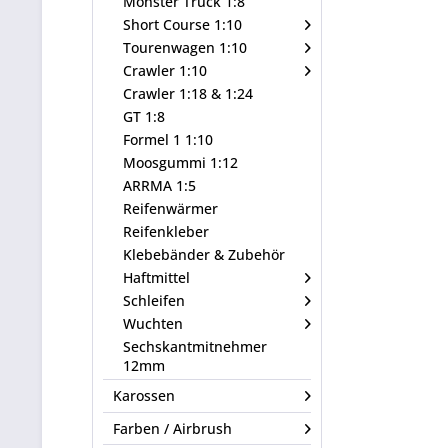
Monster Truck 1:8
Short Course 1:10
Tourenwagen 1:10
Crawler 1:10
Crawler 1:18 & 1:24
GT 1:8
Formel 1 1:10
Moosgummi 1:12
ARRMA 1:5
Reifenwärmer
Reifenkleber
Klebebänder & Zubehör
Haftmittel
Schleifen
Wuchten
Sechskantmitnehmer
12mm
Karossen
Farben / Airbrush