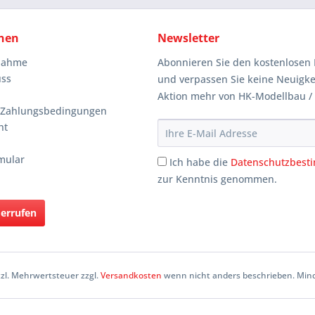
nen
Newsletter
knahme
Abonnieren Sie den kostenlosen 
uss
und verpassen Sie keine Neuigke
Aktion mehr von HK-Modellbau /
 Zahlungsbedingungen
ht
mular
Ich habe die
Datenschutzbes
zur Kenntnis genommen.
derrufen
etzl. Mehrwertsteuer zzgl.
Versandkosten
wenn nicht anders beschrieben. Mind