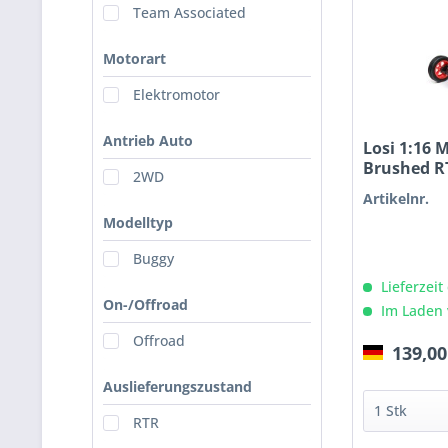
Team Associated
Motorart
Elektromotor
Antrieb Auto
Losi 1:16 
Brushed R
2WD
Artikelnr.
Modelltyp
Buggy
Lieferzeit
On-/Offroad
Im Laden 
Offroad
139,00
Auslieferungszustand
RTR