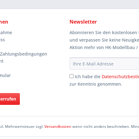
nen
Newsletter
knahme
Abonnieren Sie den kostenlosen 
uss
und verpassen Sie keine Neuigke
Aktion mehr von HK-Modellbau /
 Zahlungsbedingungen
ht
mular
Ich habe die
Datenschutzbes
zur Kenntnis genommen.
derrufen
etzl. Mehrwertsteuer zzgl.
Versandkosten
wenn nicht anders beschrieben. Mind