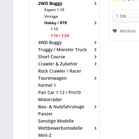
2WD Buggy
Expert 1:10
Vintage
Hobby / RTR
1:10
Merken
1:16 / 1:24
4WD Buggy
Truggy / Monster Truck
Short Course
Crawler & Zubehör
Rock Crawler / Racer
Tourenwagen
Formel 1
Pan Car 1:12 / Pro10
Motorräder
Bau- & Nutzfahrzeuge
Panzer
Sonstige Modelle
Wettbewerbsmodelle
Mini-Z