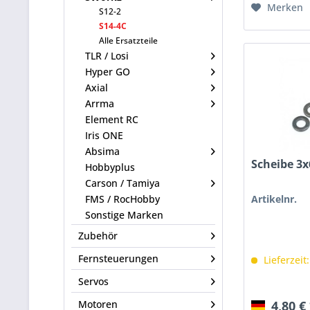
Merken
S12-2
S14-4C
Alle Ersatzteile
TLR / Losi
Hyper GO
Axial
Arrma
Element RC
Iris ONE
Absima
Scheibe 3
Hobbyplus
Carson / Tamiya
FMS / RocHobby
Artikelnr.
Sonstige Marken
Zubehör
Fernsteuerungen
Lieferzeit
Servos
Motoren
4,80 €