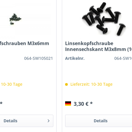
pfschrauben M3x6mm
Linsenkopfschraube
Innensechskant M3x8mm (1
064-SW105021
Artikelnr.
064-SW1
: 10-30 Tage
Lieferzeit: 10-30 Tage
 *
3,30 € *
Details
Details