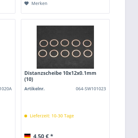
Merken
m
Distanzscheibe 10x12x0.1mm
(10)
1020A
Artikelnr.
064-SW101023
Lieferzeit: 10-30 Tage
4,50 € *