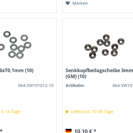
Merken
x6xT0,1mm (10)
Senkkopfbeilagscheibe 3m
(GM) (10)
064-SW101012-10
Artikelnr.
064-SW10
: 3-14 Tage
Lieferzeit: 10-30 Tage
 *
10,10 € *