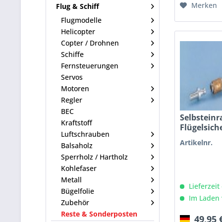
Merken
Flug & Schiff
Flugmodelle
Helicopter
Copter / Drohnen
Schiffe
Fernsteuerungen
Servos
Motoren
Regler
BEC
Selbstein
Kraftstoff
Flügelsic
Luftschrauben
Artikelnr.
Balsaholz
Sperrholz / Hartholz
Kohlefaser
Metall
Lieferzeit
Bügelfolie
Im Laden 
Zubehör
Reste & Sonderposten
49,95 