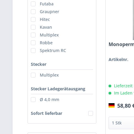
Futaba
Graupner
Hitec
Kavan
Multiplex
Robbe
Monoperm,
Spektrum RC
Artikelnr.
Stecker
Multiplex
Lieferzeit
Stecker Ladegerätausgang
Im Laden 
Ø 4,0 mm
58,80 
Sofort lieferbar