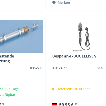
Merken
rastende
Bespann-F-BÜGELEISEN
herung
035-590
Artikelnr.
014-8
 ca. 1-3 Tage
Lieferzeit: 10-30 Tage
verfügbar
€ *
59,95 € *