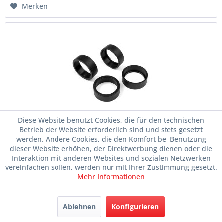
Merken
Diese Website benutzt Cookies, die für den technischen
Führungsbuchse für Alu-Achsschenkel, Kunststoff
Betrieb der Website erforderlich sind und stets gesetzt
werden. Andere Cookies, die den Komfort bei Benutzung
Artikelnr.
028-352290
dieser Website erhöhen, der Direktwerbung dienen oder die
Interaktion mit anderen Websites und sozialen Netzwerken
vereinfachen sollen, werden nur mit Ihrer Zustimmung gesetzt.
Mehr Informationen
Lieferzeit ca. 1-3 Tage
Im Laden verfügbar
Ablehnen
Konfigurieren