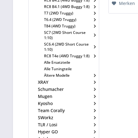
RC8 B4.2 (4WD Buggy 1:8)
Merken
RC8 B4.1 (4WD Buggy 1:8)
T7 (2WD Truggy)
T6.4 (2WD Truggy)
T84 (4WD Truggy)
SC7 (2WD Short Course
1:10)
SC6.4 (2WD Short Course
1:10)
RC8 T4e (4WD Truggy 1:8)
Alle Ersatzteile
Alle Tuningteile
Ältere Modelle
XRAY
Schumacher
Mugen
Kyosho
Team Corally
SWorkz
TLR / Losi
Hyper GO