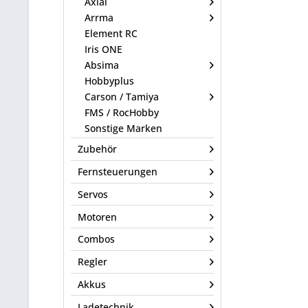
Axial
Arrma
Element RC
Iris ONE
Absima
Hobbyplus
Carson / Tamiya
FMS / RocHobby
Sonstige Marken
Zubehör
Fernsteuerungen
Servos
Motoren
Combos
Regler
Akkus
Ladetechnik