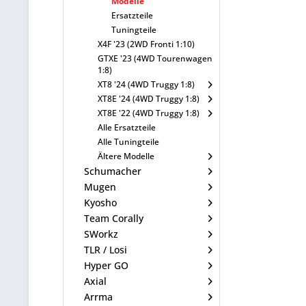
Modelle
Ersatzteile
Tuningteile
X4F '23 (2WD Fronti 1:10)
GTXE '23 (4WD Tourenwagen
1:8)
XT8 '24 (4WD Truggy 1:8)
XT8E '24 (4WD Truggy 1:8)
XT8E '22 (4WD Truggy 1:8)
Alle Ersatzteile
Alle Tuningteile
Ältere Modelle
Schumacher
Mugen
Kyosho
Team Corally
SWorkz
TLR / Losi
Hyper GO
Axial
Arrma