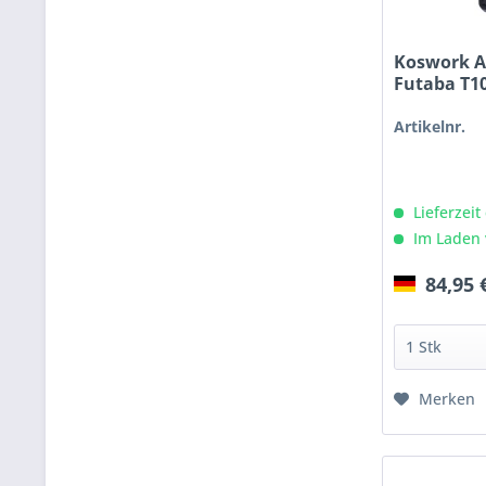
Koswork A
Futaba T10
Artikelnr.
Lieferzeit
Im Laden 
84,95 
Merken