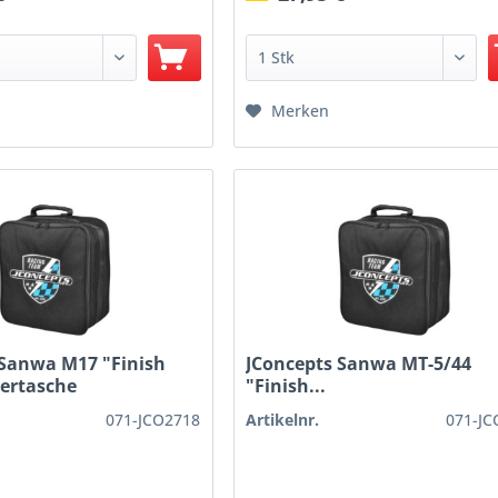
Merken
 Sanwa M17 "Finish
JConcepts Sanwa MT-5/44
dertasche
"Finish...
071-JCO2718
Artikelnr.
071-JC