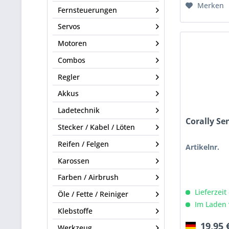
Merken
Fernsteuerungen
Servos
Motoren
Combos
Regler
Akkus
Ladetechnik
Corally Se
Stecker / Kabel / Löten
Reifen / Felgen
Artikelnr.
Karossen
Farben / Airbrush
Lieferzeit
Öle / Fette / Reiniger
Im Laden 
Klebstoffe
19,95 
Werkzeug