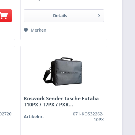
Details
Merken
Koswork Sender Tasche Futaba
T10PX / T7PX / PXR...
O2720
071-KOS32262-
Artikelnr.
10PX