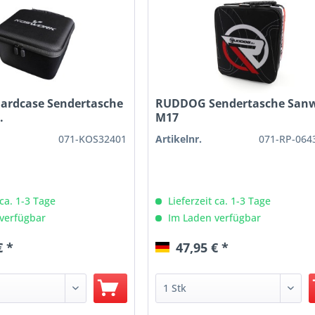
ardcase Sendertasche
RUDDOG Sendertasche San
.
M17
071-KOS32401
Artikelnr.
071-RP-064
 ca. 1-3 Tage
Lieferzeit ca. 1-3 Tage
verfügbar
Im Laden verfügbar
€ *
47,95 € *