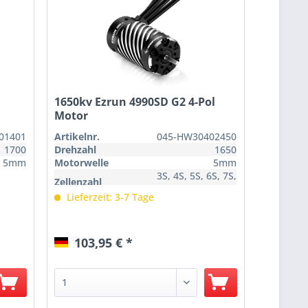
1650kv Ezrun 4990SD G2 4-Pol
Motor
01401
Artikelnr.
045-HW30402450
1700
Drehzahl
1650
5mm
Motorwelle
5mm
3S, 4S, 5S, 6S, 7S,
Zellenzahl
8S
Lieferzeit: 3-7 Tage
103,95 € *