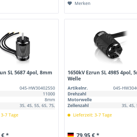
Merken
run SL 5687 4pol, 8mm
1650kV Ezrun SL 4985 4pol,
Welle
045-HW30402550
Artikelnr.
045-HW304
11000
Drehzahl
8mm
Motorwelle
3S, 4S, 5S, 6S, 7S,
Zellenzahl
3S, 4S,
8S
: 3-7 Tage
Lieferzeit: 3-7 Tage
 € *
79,95 € *