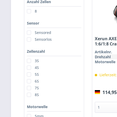
Anzahl Zellen
8
Sensor
Sensored
Xerun AXE
Sensorlos
1:6/1:8 Cr
Zellenzahl
Artikelnr.
Drehzahl
3S
Motorwelle
4S
5S
Lieferzeit
6S
7S
114,95
8S
Motorwelle
5mm