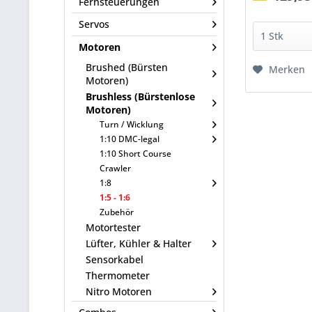
Fernsteuerungen
Servos
Motoren
Brushed (Bürsten
Merken
Motoren)
Brushless (Bürstenlose
Motoren)
Turn / Wicklung
1:10 DMC-legal
1:10 Short Course
Crawler
1:8
1:5 - 1:6
Zubehör
Motortester
Lüfter, Kühler & Halter
Sensorkabel
Thermometer
Nitro Motoren