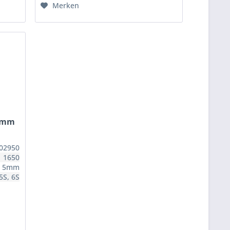
Merken
 5mm
02950
1650
5mm
 5S, 6S