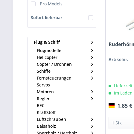
Pro Models
Sofort lieferbar
Flug & Schiff
Ruderhörn
Flugmodelle
Helicopter
Artikelnr.
Copter / Drohnen
Schiffe
Fernsteuerungen
Servos
Lieferzeit
Motoren
Im Laden 
Regler
1,85 €
BEC
Kraftstoff
Luftschrauben
Balsaholz
Sperrholz / Hartholz