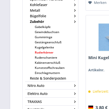
Merken
Kohlefaser
Metall
Bügelfolie
Zubehör
Gabelköpfe
Gewindebuchsen
Gummiringe
Gestängeanschluß
Kugelgelenke
Ruderhörner
Mini Kuge
Ruderschaniere
Kabinenverschluß
Kunststoffschrauben
Artikelnr.
Einschlagmuttern
Reste & Sonderposten
Nitro Auto
Lieferzeit
Elektro Auto
TRAXXAS
3,80 €