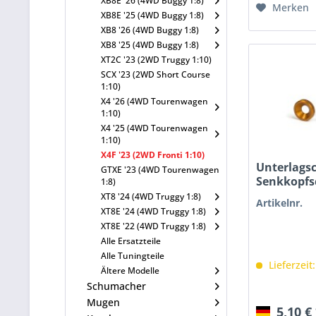
XB8E '26 (4WD Buggy 1:8)
Merken
XB8E '25 (4WD Buggy 1:8)
XB8 '26 (4WD Buggy 1:8)
XB8 '25 (4WD Buggy 1:8)
XT2C '23 (2WD Truggy 1:10)
SCX '23 (2WD Short Course
1:10)
X4 '26 (4WD Tourenwagen
1:10)
X4 '25 (4WD Tourenwagen
1:10)
X4F '23 (2WD Fronti 1:10)
Unterlags
GTXE '23 (4WD Tourenwagen
Senkkopfs
1:8)
XT8 '24 (4WD Truggy 1:8)
Artikelnr.
XT8E '24 (4WD Truggy 1:8)
XT8E '22 (4WD Truggy 1:8)
Alle Ersatzteile
Alle Tuningteile
Lieferzeit
Ältere Modelle
Schumacher
Mugen
5,10 €