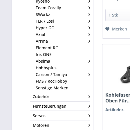
Kyosho
Team Corally
SWorkz
TLR / Losi
Hyper GO
Merken
Axial
Arrma
Element RC
Iris ONE
Absima
Hobbyplus
Carson / Tamiya
FMS / RocHobby
Sonstige Marken
Kohlefase
Zubehör
Oben Für..
Fernsteuerungen
Artikelnr.
Servos
Motoren