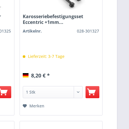
r
Karosseriebefestigungsset
Eccentric +1mm...
01325
Artikelnr.
028-301327
Lieferzeit: 3-7 Tage
8,20 € *
Merken