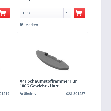
Merken
r
X4F Schaumstofframmer Für
100G Gewicht - Hart
01219
Artikelnr.
028-301237