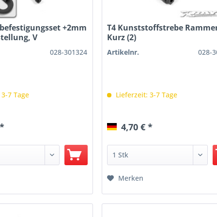
ebefestigungsset +2mm
T4 Kunststoffstrebe Ramme
tellung, V
Kurz (2)
028-301324
Artikelnr.
028-3
: 3-7 Tage
Lieferzeit: 3-7 Tage
 *
4,70 € *
Merken