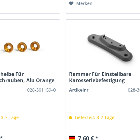
Merken
cheibe Für
Rammer Für Einstellbare
chrauben, Alu Orange
Karosseriebefestigung
028-301159-O
Artikelnr.
028-3
: 3-7 Tage
Lieferzeit: 3-7 Tage
 *
7,60 € *