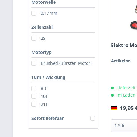
Motorwelle
3,17mm
Zellenzahl
2S
Elektro Mo
Motortyp
Artikelnr.
Brushed (Bürsten Motor)
Turn / Wicklung
Lieferzeit
8 T
Im Laden 
10T
21T
19,95 
Sofort lieferbar