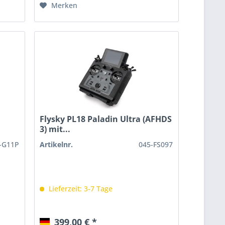
Merken
Flysky PL18 Paladin Ultra (AFHDS
3) mit...
S-G11P
Artikelnr.
045-FS097
Lieferzeit: 3-7 Tage
399,00 € *