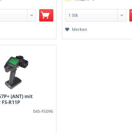
Merken
G7P+ (ANT) mit
 FS-R11P
045-FS096