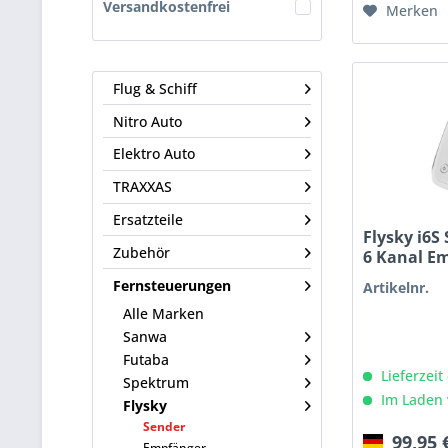
Versandkostenfrei
Merken
Flug & Schiff
Nitro Auto
Elektro Auto
TRAXXAS
Ersatzteile
Flysky i6S
Zubehör
6 Kanal E
Fernsteuerungen
Artikelnr.
Alle Marken
Sanwa
Futaba
Lieferzeit
Spektrum
Im Laden 
Flysky
Sender
99,95 
Empfänger