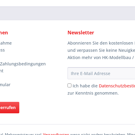
nen
Newsletter
knahme
Abonnieren Sie den kostenlosen 
uss
und verpassen Sie keine Neuigke
Aktion mehr von HK-Modellbau /
 Zahlungsbedingungen
ht
mular
Ich habe die
Datenschutzbes
zur Kenntnis genommen.
derrufen
etzl. Mehrwertsteuer zzgl.
Versandkosten
wenn nicht anders beschrieben. Mind