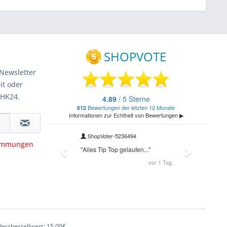
Newsletter
it oder
 HK24.
timmungen
estbestellwert: 15,00€