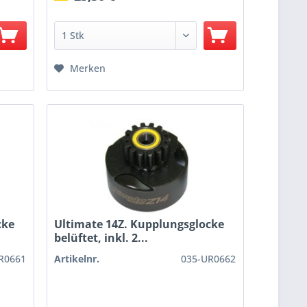
Merken
cke
Ultimate 14Z. Kupplungsglocke
belüftet, inkl. 2...
R0661
Artikelnr.
035-UR0662