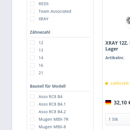
REDS
Team Associated
XRAY
Zähnezahl
XRAY 12Z. 
12
Lager
13
Artikelnr.
14
16
21
Lieferzeit
Bauteil für Modell
Asso RC8 B4
32,10 
Asso RC8 B4.1
Asso RC8 B4.2
Mugen MBX-7R
Mugen MBX-8