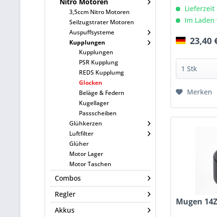
Nitro Motoren
Lieferzeit
3,5ccm Nitro Motoren
Im Laden 
Seilzugstrater Motoren
Auspuffsysteme
23,40 
Kupplungen
Kupplungen
PSR Kupplung
REDS Kupplumg
Glocken
Merken
Beläge & Federn
Kugellager
Passscheiben
Glühkerzen
Luftfilter
Glüher
Motor Lager
Motor Taschen
Combos
Regler
Mugen 14Z
Akkus