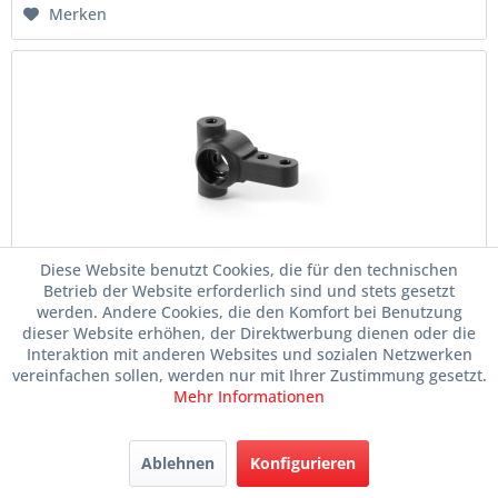
Merken
Diese Website benutzt Cookies, die für den technischen
Composite Lenkhebel Hart
Betrieb der Website erforderlich sind und stets gesetzt
werden. Andere Cookies, die den Komfort bei Benutzung
Artikelnr.
028-322250-H
dieser Website erhöhen, der Direktwerbung dienen oder die
Ersatzteile
Chassis
Interaktion mit anderen Websites und sozialen Netzwerken
vereinfachen sollen, werden nur mit Ihrer Zustimmung gesetzt.
Mehr Informationen
Lieferzeit ca. 1-3 Tage
Im Laden verfügbar
Ablehnen
Konfigurieren