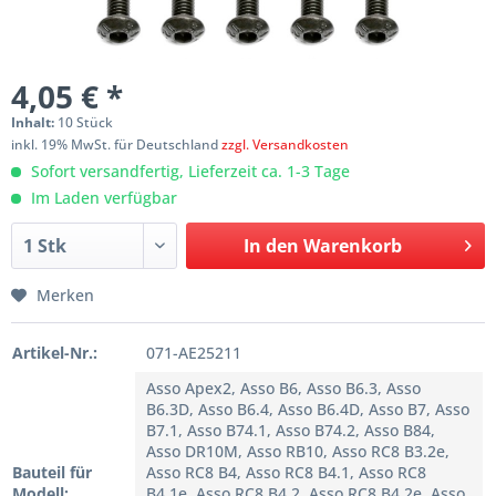
4,05 € *
Inhalt:
10 Stück
inkl. 19% MwSt. für Deutschland
zzgl. Versandkosten
Sofort versandfertig, Lieferzeit ca. 1-3 Tage
Im Laden verfügbar
In den
Warenkorb
Merken
Artikel-Nr.:
071-AE25211
Asso Apex2, Asso B6, Asso B6.3, Asso
B6.3D, Asso B6.4, Asso B6.4D, Asso B7, Asso
B7.1, Asso B74.1, Asso B74.2, Asso B84,
Asso DR10M, Asso RB10, Asso RC8 B3.2e,
Bauteil für
Asso RC8 B4, Asso RC8 B4.1, Asso RC8
Modell:
B4.1e, Asso RC8 B4.2, Asso RC8 B4.2e, Asso