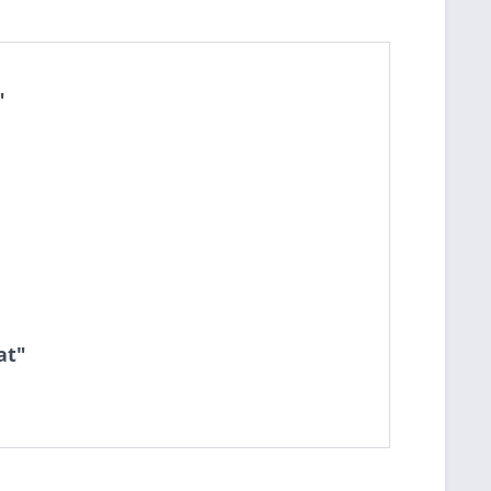
"
at"