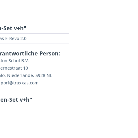
-Set v+h"
as E-Revo 2.0
rantwortliche Person:
ton Schul B.V.
ernestraat 10
lo, Niederlande, 5928 NL
pport@traxxas.com
ten-Set v+h"