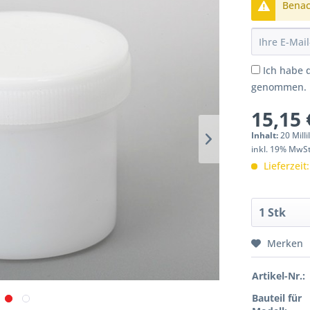
Benach
Ich habe 
genommen.
15,15 
Inhalt:
20 Milli
inkl. 19% MwS
Lieferzeit
Merken
Artikel-Nr.:
Bauteil für