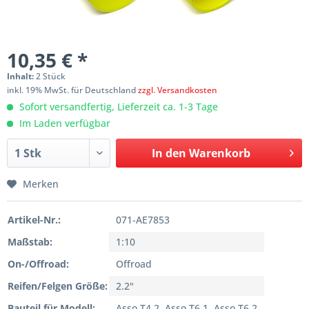
10,35 € *
Inhalt:
2 Stück
inkl. 19% MwSt. für Deutschland
zzgl. Versandkosten
Sofort versandfertig, Lieferzeit ca. 1-3 Tage
Im Laden verfügbar
In den
Warenkorb
Merken
Artikel-Nr.:
071-AE7853
Maßstab:
1:10
On-/Offroad:
Offroad
Reifen/Felgen Größe:
2.2"
Bauteil für Modell:
Asso T4.2, Asso T6.1, Asso T6.2